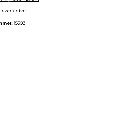
r verfügbar
mmer:
15303