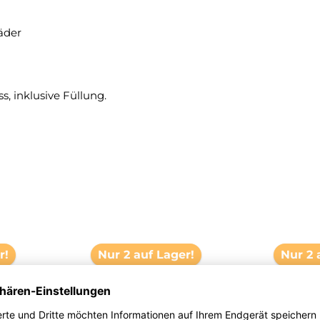
äder
s, inklusive Füllung.
r!
Nur 2 auf Lager!
Nur 2 