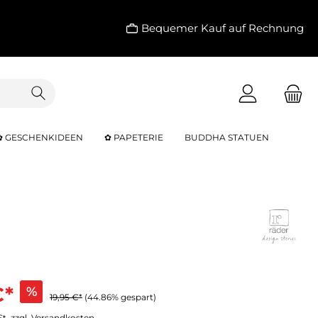
Bequemer Kauf auf Rechnung
✿ GESCHENKIDEEN
✿ PAPETERIE
BUDDHA STATUEN
€*
%
19,95 €*
(44.86% gespart)
St. zzgl. Versandkosten