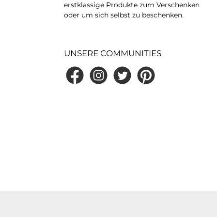
erstklassige Produkte zum Verschenken
 7 cmUnterteller:
oder um sich selbst zu beschenken.
Ø 11
aschinenfestMikr
eeignetNatürlich.
drucksstark.
rt.Die klassische
UNSERE COMMUNITIES
Form bietet dem
 Design viel Raum
Entfaltung und
Facebook
Instagram
Twitter
Pinterest
eicht die moderne,
nienführung.💛 Ihre
eile auf einen
endstarkes Daisy-
im Retro-StilZwei
sch abgestimmte
iantenPerfekt für
Espresso &
ettoHochwertige
tung & langlebiger
kWunderschöne
idee in passender
Setzt frische
kzente auf Ihrer
fel🌿 Lebenswerte