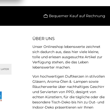
en Warenkorb
dazu großflächige,
und Tiefe 11,5 cm.Die
e Margeriten – ein
exotischen Bilder auf den
on Andrea Arnolt,
Tassen oder Servietten
Bequemer Kauf auf Rechnung
e Laune versprüht
entführen uns in eine
ofort ins Auge
fremde und märchenhafte
ese Tassen sind ein
Welt und machen beim
ment für Farbe,
bloßen Hinsehen schon
eude und stilvollen
gute Laune.Paperproducts
ÜBER UNS
ffeegenuss.✨
Design stellt diese
onderheiten2
wunderbar kreativen
Unser Onlineshop lebenswerte zeichnet
essotassen mit
Porzellantassen her, die
sich dadurch aus, dass hier viele kleine,
passenden
allen, die sie verwenden,
lernFarbvarianten:
Freude und Schönheit
tolle und erlesen ausgesuchte Artikel zur
Pink &
bringen. Entdecken Sie
Verfügung stehen, die das Leben
esign: PeggyArtw
diesen einzigartigen
lebenswerter machen.
 LATER
 Design: Andrea
Dekorationsstil für sich
ltLieferung in
Von hochwertigen Duftkerzen in stilvollen
ekorativer
Gläsern, Aroma-Ölen & -Lampen sowie
enkboxPassende
Räucherwerke über nachhaltiges Geschirr
Servietten im
und Servierten von PPD, designt von
 Design erhältlich
 Material &
echten Künstlern, für die tägliche oder die
tätHochwertiges
besondere Tisch-Deko bis hin zu Out- und
anFassungsvermög
Indoor-Deko präsentieren wir Ihnen
08 LiterTassen: Ø 5