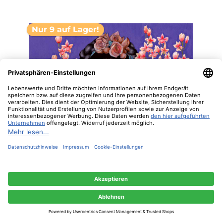
Nur 9 auf Lager!
"Desperada", große Papierservietten von PPD