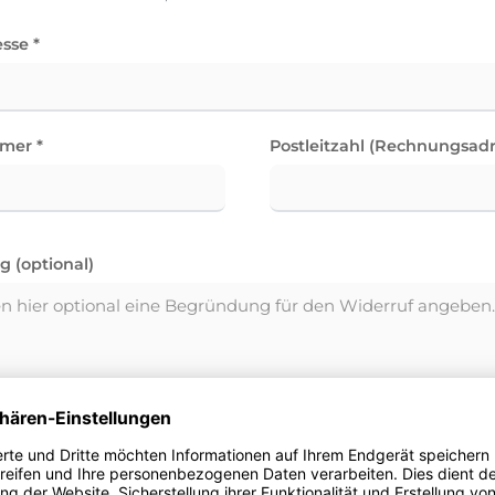
sse *
mer *
Postleitzahl (Rechnungsadr
 (optional)
iner Begründung ist freiwillig und hat keinen Einfluss auf die 
fs.