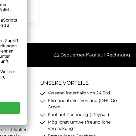
Bequemer Kauf auf Rechnung
UNSERE VORTEILE
e zeichnet
Versand innerhalb von 24 Std.
ele kleine,
Klimaneutraler Versand (DHL Go
 Artikel zur
Green)
eben
Kauf auf Rechnung ( Paypal )
Möglichst umweltfreundliche
Verpackung
in stilvollen
pen sowie
Persönlicher Geschenk