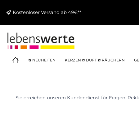
springen
Zur Hauptnavigation springen
Kostenloser Versand ab 49€**
✿ NEUHEITEN
KERZEN ✿ DUFT ✿ RÄUCHERN
GE
Sie erreichen unseren Kundendienst für Fragen, Re