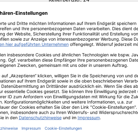
89362 Offingen
sverfahren vor einer Verbraucherschlichtungsstelle sind w
estimmungen vom Anwendungsbereich der Barrierefreih
 und Bereitstellung einer Barrierefreiheitserklärung a
Versand innerhalb von 24h
TIONEN
ZAHLUNGS- UND
VERSANDARTEN
PAY WITH KLARNA
lehrung