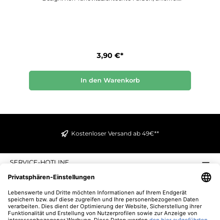
gebleicht. Format 33 cm x 33 cm.PPD kann mit Stolz
behaupten, einzigartige und hochwertige Produkte zu
schaffen und der Premiumanbieter im Bereich von
bedruckten Papierservietten zu sein.
3,90 €*
In den Warenkorb
Kostenloser Versand ab 49€**
SERVICE-HOTLINE
INFORMATIONEN
ZAHLUNGS- UND VERSANDARTEN
ÜBER UNS