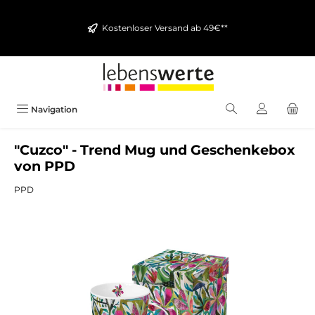
alt springen
Kostenloser Versand ab 49€**
Navigation
"Cuzco" - Trend Mug und Geschenkebox
von PPD
PPD
Bildergalerie überspringen