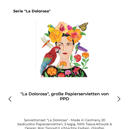
Produktgalerie überspringen
Serie "La Dolorosa"
"La Dolorosa", große Papierservietten von
PPD
Serviettenset "La Dolorosa" - Made in Germany 20
bedruckte Papierservietten, 3-lagig, 100% Tissue.Artwork &
Design: Ron TanovitzLichtechte Farben, chlorfrei