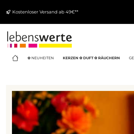
springen
Zur Hauptnavigation springen
Kostenloser Versand ab 49€**
✿ NEUHEITEN
KERZEN ✿ DUFT ✿ RÄUCHERN
GE