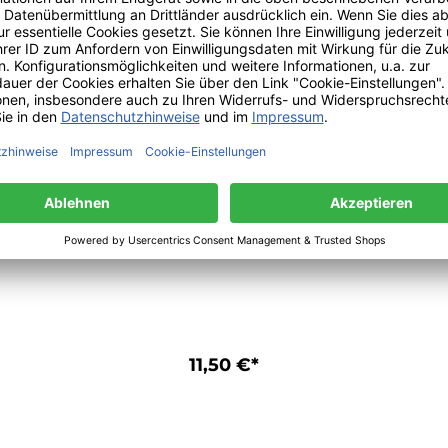
Cannabis Oudh Wood - die
Hanfkollektion von Schulthess
Duftkerzen
11,50 €*