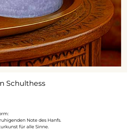
on Schulthess
orm:
eruhigenden Note des Hanfs.
rkunst für alle Sinne.