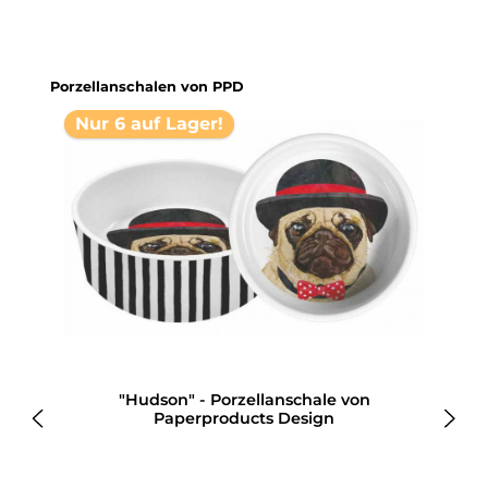
Produktgalerie überspringen
Porzellanschalen von PPD
Nur 6 auf Lager!
"Hudson" - Porzellanschale von
Paperproducts Design