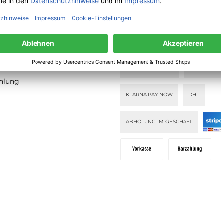
TIONEN
ZAHLUNGS- UND
VERSANDARTEN
lehrung
PAY WITH KLARNA
KLARNA PAY
ahlung
KLARNA PAY NOW
DHL
ABHOLUNG IM GESCHÄFT