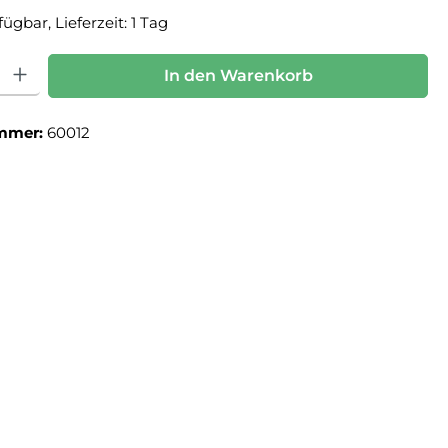
ügbar, Lieferzeit: 1 Tag
: Gib den gewünschten Wert ein oder benutze die Schaltflächen um die Anz
In den Warenkorb
mmer:
60012