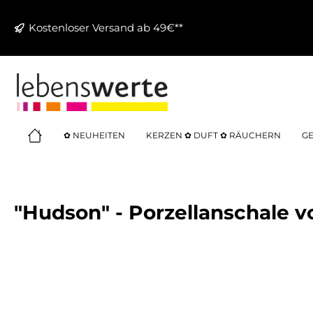
springen
Zur Hauptnavigation springen
Kostenloser Versand ab 49€**
✿ NEUHEITEN
KERZEN ✿ DUFT ✿ RÄUCHERN
GE
"Hudson" - Porzellanschale 
Bildergalerie überspringen