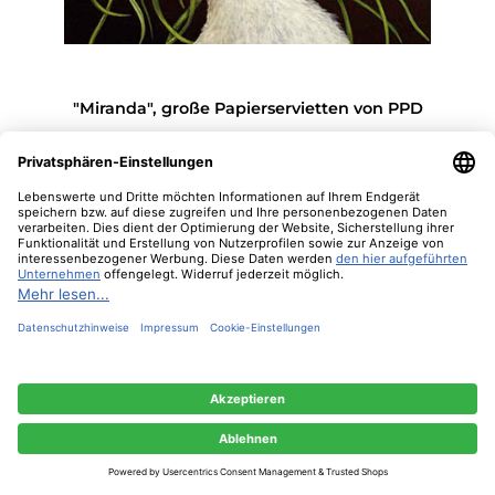
"Miranda", große Papierservietten von PPD
3,90 €*
In den Warenkorb
Diese Website verwendet Cookies, um eine bestmögliche Erfahrung bieten zu
können.
Mehr Informationen ...
Nur technisch notwendige
Konfigurieren
Alle Cookies akzeptieren
Nur 9 auf Lager!