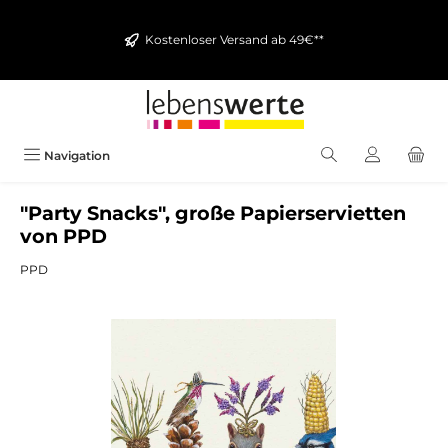
alt springen
Kostenloser Versand ab 49€**
Navigation
"Party Snacks", große Papierservietten
von PPD
PPD
Bildergalerie überspringen