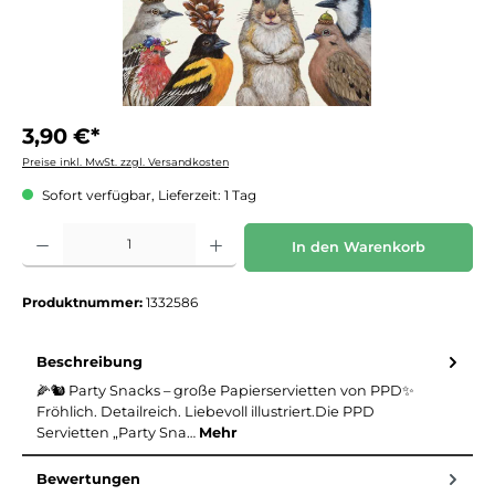
3,90 €*
Preise inkl. MwSt. zzgl. Versandkosten
Sofort verfügbar, Lieferzeit: 1 Tag
Produkt Anzahl: Gib den gewünschten Wert ein oder benutze die Schaltflächen um die 
In den Warenkorb
Produktnummer:
1332586
Beschreibung
🌽🐿️ Party Snacks – große Papierservietten von PPD✨
Fröhlich. Detailreich. Liebevoll illustriert.Die PPD
Servietten „Party Sna…
Mehr
Bewertungen