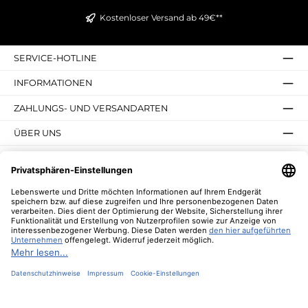
großzügige Fläche – für eine besonders harmonische
Wirkung.💛 Ihre Vorteile auf einen BlickZartes
Kostenloser Versand ab 49€**
Blumenwiesen-Design mit sommerlicher
AusstrahlungPerfekte Größe für Espresso &
RistrettoHochwertige Verarbeitung & langlebiger
DruckWunderschöne Geschenkidee in dekorativer
SERVICE-HOTLINE
BoxIdeal kombinierbar mit passenden PPD
ServiettenBringt Leichtigkeit und Naturgefühl auf Ihre
Kaffeetafel🌿 Lebenswerte Empfehlung„Flowerfield“ ist
INFORMATIONEN
wie ein kleiner Spaziergang durch eine blühende
Sommerwiese – perfekt für alle, die ihren Alltag mit
ZAHLUNGS- UND VERSANDARTEN
sanfter Farbe, Natur und Harmonie bereichern
möchten.Ein Espresso-Set, das Frische, Romantik und
Lebensfreude verbindet.📦 Service & VersandSorgfältig
ÜBER UNS
ausgewählt und liebevoll verpackt.Lebenswerte
verschickt Bestellungen innerhalb von 24 Stunden.
UNSERE VORTEILE
UNSERE COMMUNITIES
NEWSLETTER
* Alle Preise inkl. gesetzl. Mehrwertsteuer zzgl.
Versandkosten
und ggf.
Nachnahmegebühren, wenn nicht anders angegeben.
© 2026 Lebenswerte - Alle Rechte vorbehalten. Theme by
ThemeWare®
Diese Website verwendet Cookies, um eine bestmögliche Erfahrung bieten zu
können.
Mehr Informationen ...