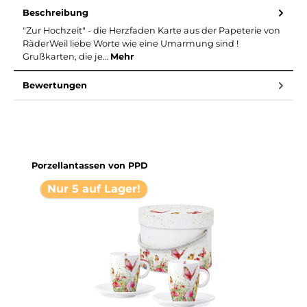
Beschreibung
"Zur Hochzeit" - die Herzfaden Karte aus der Papeterie von
RäderWeil liebe Worte wie eine Umarmung sind !
Grußkarten, die je…
Mehr
Bewertungen
Produktgalerie überspringen
Porzellantassen von PPD
Nur 5 auf Lager!