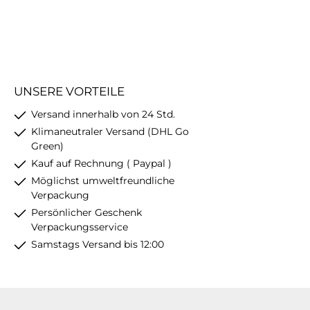
Orange, Schwa
Creme sowie
geschwungene 
machen sie zu
echten Lieblingss
alle, die origi
Wohnaccessoir
Charakter lieben.
UNSERE VORTEILE
WirkungMit 
Versand innerhalb von 24 Std.
markanten Tigerk
fein herausgear
Klimaneutraler Versand (DHL Go
schwarzen Streife
Green)
plastischen Obe
Kauf auf Rechnung ( Paypal )
wirkt diese Ka
lebendig, charm
Möglichst umweltfreundliche
zugleich edel. S
Verpackung
wunderbar zu k
Persönlicher Geschenk
gedeckten Tis
maximalistischen 
Verpackungsservice
oder als stilvoller
Samstags Versand bis 12:00
modernen Wohn
Auch als Gesch
Tierliebhaber
Sammler von 
Ceramics ist si