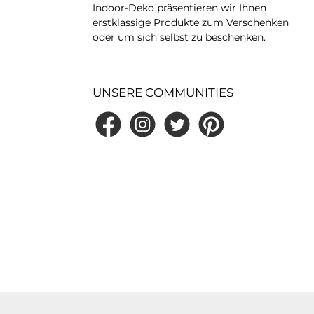
sign & WirkungDie
Indoor-Deko präsentieren wir Ihnen
 schlanke Form
erstklassige Produkte zum Verschenken
ese Vase ideal für
oder um sich selbst zu beschenken.
zelne Zweige,
alyptus oder
imalistische
narrangements.
itig wirkt sie auch
UNSERE COMMUNITIES
halt als modernes
jekt – reduziert,
gant und mit
Facebook
Instagram
Twitter
Pinterest
atürlichem
kter.Varianten &
roße, handbemalte
kvase im Dachs-
ße: ca. 27 cm (H),
 cm (L), ca. 15 cm
hlanke, moderne
detailreiche,
he Gestaltungjedes
Stück ein
pülmaschinengeeig
Vorteile auf einen
ußergewöhnliche
ase im modernen