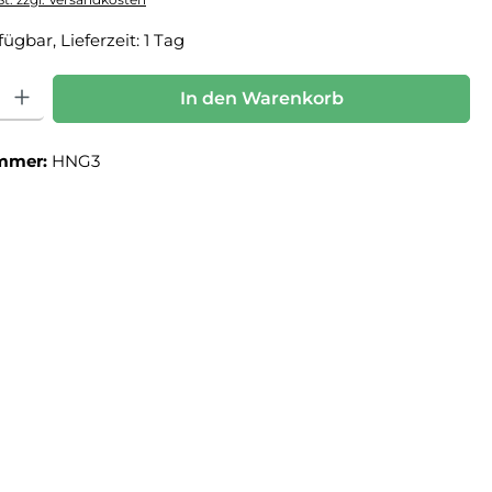
ügbar, Lieferzeit: 1 Tag
: Gib den gewünschten Wert ein oder benutze die Schaltflächen um die Anz
In den Warenkorb
mmer:
HNG3