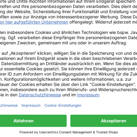
Tiger
die große Löwen
d
fe von
Wasserkaraffe von
Blume
mics
Quail Ceramics
von Q
amics
🦁 Quail Ceramics
🦡 Q
iger –
Wasserkaraffe Löwe –
Blume
voll &
majestätisch, elegant &
Badg
chEin
einzigartigEin königlicher
nat
für Tisch
Blickfang für Ihr
handbem
iese
ZuhauseMit dieser
e Ti
on Quail
außergewöhnlichen
Zuh
raftvolle
Wasserkaraffe von Quail
Blume
en Hauch
Ceramics zieht pure
Badg
*
84,90 €*