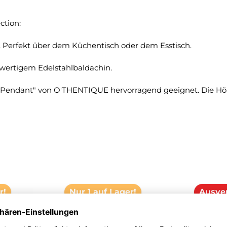
ction:
rt. Perfekt über dem Küchentisch oder dem Esstisch.
hwertigem Edelstahlbaldachin.
"Pendant" von O'THENTIQUE hervorragend geeignet. Die Höh
r!
Nur 1 auf Lager!
Ausve