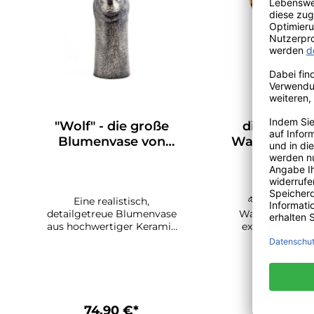
"Wolf" - die große
die große 
Blumenvase von
Wasserkaraf
Quail Ceramics
Quail Cera
Eine realistisch,
🐅 Quail Cer
detailgetreue Blumenvase
Wasserkaraffe T
aus hochwertiger Keramik
exotisch, kunst
in Form eines Wolfs.
außergewöhnli
Handbemalt und
Statement-Piece 
Spülmaschinenfest. Sie ist
und ZuhauseD
ein außergewöhnliches
Wasserkaraffe v
Dekorationsobjekt in jeder
Ceramics bringt k
Einrichtung und auch eine
Eleganz und ein
74,90 €*
84,90 €