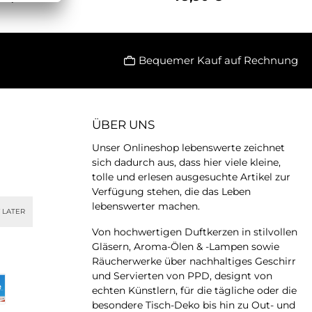
 vereint natürliche
besondere
z mit modernem
Geschenkidee.Die Maße: H
In den Warenkorb
it ihrer schlanken,
ca. 26 cm, T ca. 15 cm, B ca.
ten Form und dem
11 cmQuail Ceramics –
ristischen Dachs-
Keramikfiguren von
Bequemer Kauf auf Rechnung
 wirkt sie ruhig,
höchster Qualität aus
oll und zugleich
England.Realistische Tier
öhnlich stilvoll –
Designs mit modernem
tes Statement für
Touch – die großen
, die besondere
Blumenvasen und kleinen
ÜBER UNS
naccessoires
Vasen, die Kännchen und
esonderheiten der
Becher, die perfekt als
Unser Onlineshop lebenswerte zeichnet
seNatürlich.
Stiftehalter zu verwenden
sich dadurch aus, dass hier viele kleine,
tailverliebt.
sind und nicht zuletzt die
lt.Jede Vase wird
Salz- und Pfefferstreuer in
tolle und erlesen ausgesuchte Artikel zur
roßer Sorgfalt
entzückenden Katzen und
Verfügung stehen, die das Leben
igt und von Hand
Hundeformen, sind aus
lebenswerter machen.
 LATER
lt. Die feinen
hochwertiger,
strukturen, die
handbemalter Keramik und
Von hochwertigen Duftkerzen in stilvollen
treiche Zeichnung
zudem Spülmaschinen
Gläsern, Aroma-Ölen & -Lampen sowie
d der ruhige
geeignet.
Räucherwerke über nachhaltiges Geschirr
ausdruck verleihen
und Servierten von PPD, designt von
m Dachs eine
eindruckende
echten Künstlern, für die tägliche oder die
endigkeit und
besondere Tisch-Deko bis hin zu Out- und