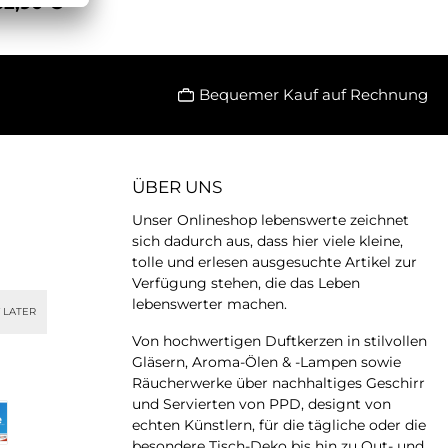
52,90 €*
cher Elefantenform.
chwertige Gefäß
en Warenkorb
sich perfekt zum
bewahren von
nutensilien, als
Bequemer Kauf auf Rechnung
nvase oder als
stilvolles
tionselement in
 Zuhause. Jeder
t wird in England
ÜBER UNS
fen und von Hand
, wodurch jedes
Unser Onlineshop lebenswerte zeichnet
 echtes Unikat ist.
sich dadurch aus, dass hier viele kleine,
iner lebensnahen
altung und dem
tolle und erlesen ausgesuchte Artikel zur
chen britischen
Verfügung stehen, die das Leben
arme ist der
lebenswerter machen.
 LATER
ktopf nicht nur
h, sondern auch ein
Von hochwertigen Duftkerzen in stilvollen
rgewöhnliches
Gläsern, Aroma-Ölen & -Lampen sowie
k. Maße: Höhe ca.
Räucherwerke über nachhaltiges Geschirr
Tiefe ca. 14,5 cm |
und Servierten von PPD, designt von
ite ca. 9,5 cm
onderheiten:
echten Künstlern, für die tägliche oder die
alte Keramik aus
besondere Tisch-Deko bis hin zu Out- und