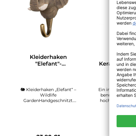
Kleiderhaken
Elefant - 
"Elefant"-
Keramikbech
Handwerkskunst
Quail Cera
von Wildlife Garden
🐘 Kleiderhaken „Elefant“ –
Ein in vielfältige
Wildlife
benutzender Bec
GardenHandgeschnitzt.
hochwertiger Ke
Majestätisch. Ein sanfter
Elefantenfo
Riese für Ihr Zuhause.Der
Handbemalt
handgeschnitzte
Spülmaschinenfest
Kleiderhaken „Elefant“ von
ein außergewöh
Wildlife Garden bringt die
Dekorationsobjekt, z. B. 
ruhige Stärke und
Halter für Stifte 