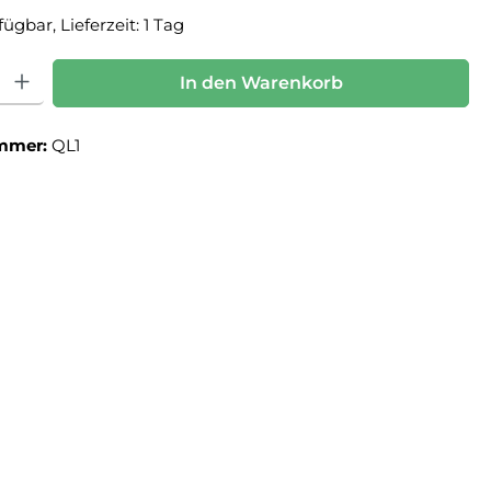
ügbar, Lieferzeit: 1 Tag
: Gib den gewünschten Wert ein oder benutze die Schaltflächen um die Anz
In den Warenkorb
mmer:
QL1