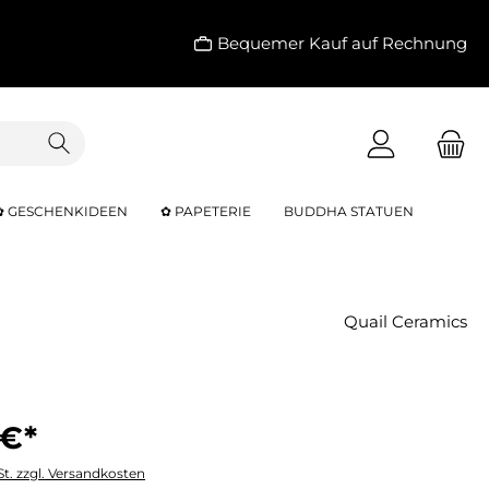
Bequemer Kauf auf Rechnung
✿ GESCHENKIDEEN
✿ PAPETERIE
BUDDHA STATUEN
Quail Ceramics
 €*
St. zzgl. Versandkosten