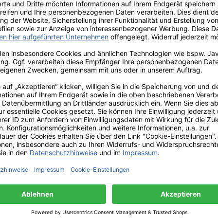
der
Utensilien Pot
Ute
er von
"Frisean Cow" - von
"Elefa
mics
Quail Ceramics
r Weise zu
Produktinformationen:
Produk
her aus
Utensilien Pot „Friesian
Utensili
ramik in
Cow“ – von Quail Ceramics
von 
rm.
Küchendesign mit Charme:
Charman
 und
Der Utensilien Pot „Friesian
Der Utens
. Er ist
Cow“ von Quail Ceramics
von Quai
nliches
ist ein echter Blickfang und
liebevo
als
zugleich vielseitig
und 
oder als
einsetzbar. Der liebevoll
Kera