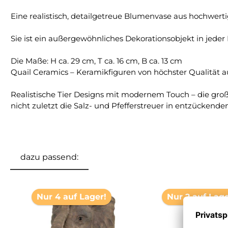
Eine realistisch, detailgetreue Blumenvase aus hochwer
Sie ist ein außergewöhnliches Dekorationsobjekt in jede
Die Maße: H ca. 29 cm, T ca. 16 cm, B ca. 13 cm
Quail Ceramics – Keramikfiguren von höchster Qualität a
Realistische Tier Designs mit modernem Touch – die gro
nicht zuletzt die Salz- und Pfefferstreuer in entzück
dazu passend:
Produktgalerie überspringen
Nur 4 auf Lager!
Nur 2 auf Lage