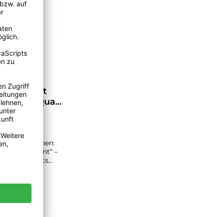
nsilien Pot
nt" - von Quail
Ceramics
tinformationen:
en Pot „Elefant“ –
Quail Ceramics
t und vielseitig:
ilien Pot „Elefant“
l Ceramics ist ein
ll handgefertigter
handbemalter
mikbehälter in