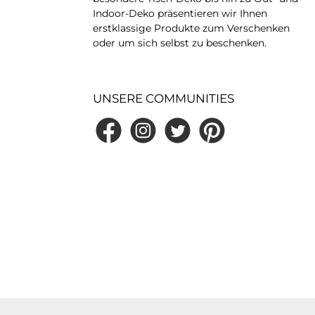
England
Indoor-Deko präsentieren wir Ihnen
schinengeeignet
erstklassige Produkte zum Verschenken
tige Verarbeitung
oder um sich selbst zu beschenken.
itig einsetzbar:
enhalter, Vase oder
Ob auf der
eitsplatte, im
immer oder als
UNSERE COMMUNITIES
lles Präsent – der
fant“ von Quail
 bringt Charakter,
Facebook
Instagram
Twitter
Pinterest
 Funktion in jeden
Raum.