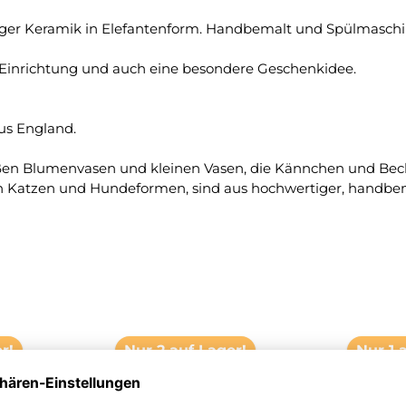
tiger Keramik in Elefantenform. Handbemalt und Spülmaschi
r Einrichtung und auch eine besondere Geschenkidee.
us England.
ßen Blumenvasen und kleinen Vasen, die Kännchen und Becher
enden Katzen und Hundeformen, sind aus hochwertiger, han
r!
Nur 2 auf Lager!
Nur 1 