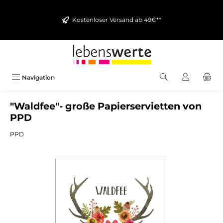
alt springen
Kostenloser Versand ab 49€**
Navigation
"Waldfee"- große Papierservietten von
PPD
PPD
Bildergalerie überspringen