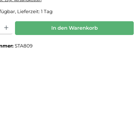
ügbar, Lieferzeit: 1 Tag
: Gib den gewünschten Wert ein oder benutze die Schaltflächen um die Anz
In den Warenkorb
mmer:
STA809