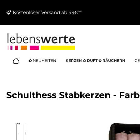
springen
Zur Hauptnavigation springen
Kostenloser Versand ab 49€**
✿ NEUHEITEN
KERZEN ✿ DUFT ✿ RÄUCHERN
GE
Schulthess Stabkerzen - Farb
Bildergalerie überspringen