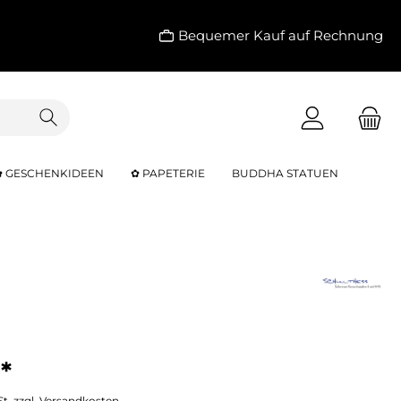
Bequemer Kauf auf Rechnung
✿ GESCHENKIDEEN
✿ PAPETERIE
BUDDHA STATUEN
*
St. zzgl. Versandkosten