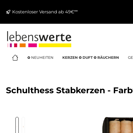
springen
Zur Hauptnavigation springen
Kostenloser Versand ab 49€**
✿ NEUHEITEN
KERZEN ✿ DUFT ✿ RÄUCHERN
GE
Schulthess Stabkerzen - Farb
Bildergalerie überspringen