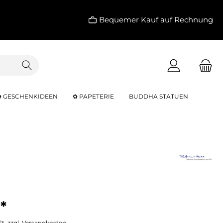
Bequemer Kauf auf Rechnung
✿ GESCHENKIDEEN
✿ PAPETERIE
BUDDHA STATUEN
*
St. zzgl. Versandkosten