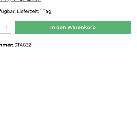
ügbar, Lieferzeit: 1 Tag
: Gib den gewünschten Wert ein oder benutze die Schaltflächen um die Anz
In den Warenkorb
mmer:
STA832