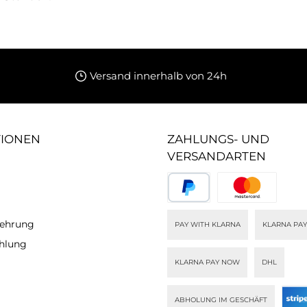
Versand innerhalb von 24h
TIONEN
ZAHLUNGS- UND
VERSANDARTEN
lehrung
PAY WITH KLARNA
KLARNA PAY
ahlung
KLARNA PAY NOW
DHL
ABHOLUNG IM GESCHÄFT