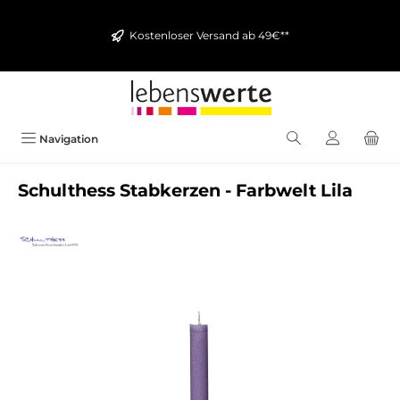
alt springen
Kostenloser Versand ab 49€**
Navigation
Schulthess Stabkerzen - Farbwelt Lila
Bildergalerie überspringen