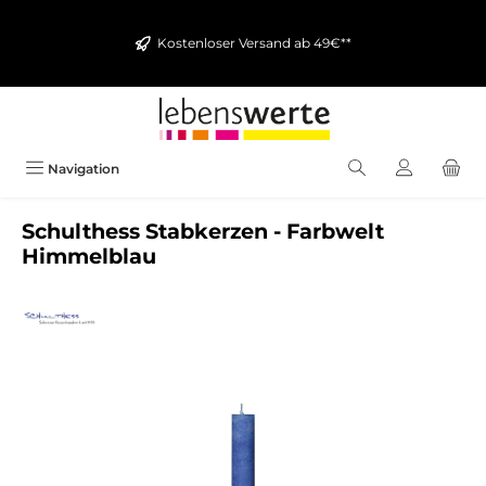
alt springen
Kostenloser Versand ab 49€**
Navigation
Schulthess Stabkerzen - Farbwelt
Himmelblau
Bildergalerie überspringen