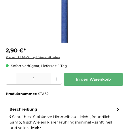
2,90 €*
Preise inkl. MwSt. zzgl. Versandkosten
Sofort verfügbar, Lieferzeit: 1 Tag
Produkt Anzahl: Gib den gewünschten Wert ein oder benutze die Schaltflächen um die 
In den Warenkorb
Produktnummer:
STA32
Beschreibung
🕯️ Schulthess Stabkerze Himmelblau – leicht, freundlich
&amp; frischWie ein klarer Frühlingshimmel – sanft, hell
und voller…
Mehr