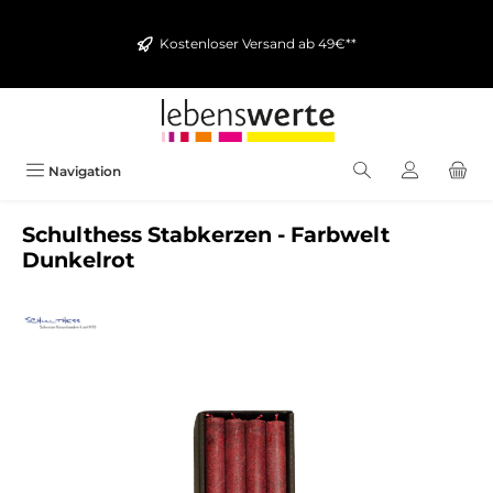
alt springen
Kostenloser Versand ab 49€**
Navigation
Schulthess Stabkerzen - Farbwelt
Dunkelrot
Bildergalerie überspringen