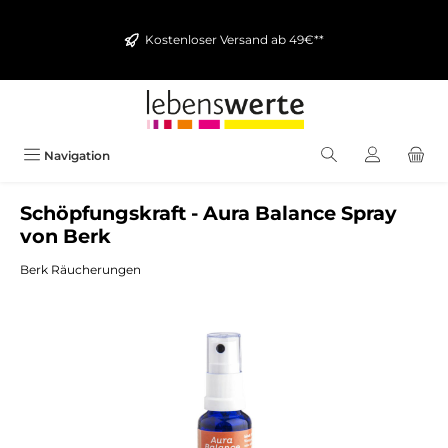
alt springen
Kostenloser Versand ab 49€**
Navigation
Schöpfungskraft - Aura Balance Spray
von Berk
Berk Räucherungen
Bildergalerie überspringen