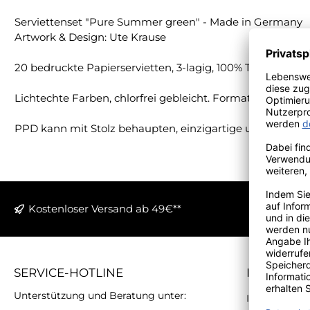
Serviettenset "Pure Summer green" - Made in Germany
Artwork & Design: Ute Krause
20 bedruckte Papierservietten, 3-lagig, 100% Tissue.
Lichtechte Farben, chlorfrei gebleicht. Format 33 cm x 33
PPD kann mit Stolz behaupten, einzigartige und hochwer
Kostenloser Versand ab 49€**
SERVICE-HOTLINE
INFORMA
Unterstützung und Beratung unter:
Impressum