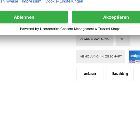
lehrung
PAY WITH KLARNA
KLARNA PAY
ahlung
KLARNA PAY NOW
DHL
ABHOLUNG IM GESCHÄFT