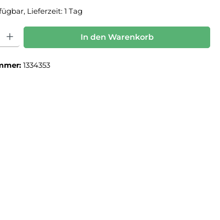
ügbar, Lieferzeit: 1 Tag
: Gib den gewünschten Wert ein oder benutze die Schaltflächen um die Anz
In den Warenkorb
mmer:
1334353