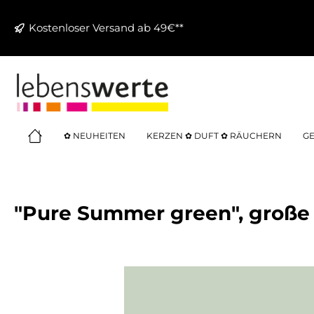
springen
Zur Hauptnavigation springen
Kostenloser Versand ab 49€**
✿ NEUHEITEN
KERZEN ✿ DUFT ✿ RÄUCHERN
GE
"Pure Summer green", große
Bildergalerie überspringen