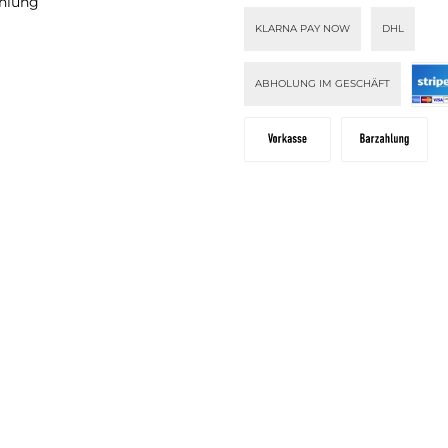
ahlung
 Es bleibt
.
KLARNA PAY NOW
DHL
ABHOLUNG IM GESCHÄFT