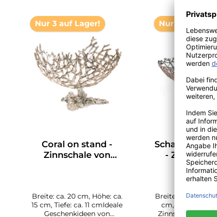
Produktgalerie überspringen
Nur 3 auf Lager!
Nur 3 auf Lage
Coral on stand -
Schale "Coral 
Zinnschale von
- Zinnschal
LOYFAR
LOYFA
Breite: ca. 20 cm, Höhe: ca.
Breite ca. 24 cm, Ti
15 cm, Tiefe: ca. 11 cmIdeale
cm, Höhe: ca. 8
Geschenkideen von
Zinnschale wird e