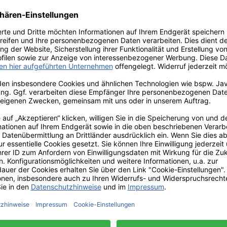
r!
Nur 10 auf Lager!
Nur 2 
Boat" S
Briefbeschwerer
Cor
e von
"Lizard" von LOYFAR
Zin
R
efe ca. 11
Der Briefbeschwerer
Breite: ca. 4
 cmJede
"Lizard" wird in liebevoller
13 cm, T
inzeln in
Handarbeit von LOYFAR in
Zinnscha