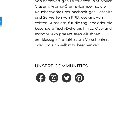
Von hochwertigen Duftkerzen in stilvollen
Material nicht an. Es bleibt
Gläsern, Aroma-Ölen & -Lampen sowie
glänzend.
Räucherwerke über nachhaltiges Geschirr
und Servierten von PPD, designt von
echten Künstlern, für die tägliche oder die
besondere Tisch-Deko bis hin zu Out- und
Indoor-Deko präsentieren wir Ihnen
erstklassige Produkte zum Verschenken
oder um sich selbst zu beschenken.
UNSERE COMMUNITIES
Facebook
Instagram
Twitter
Pinterest