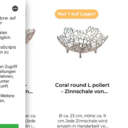
auf Lager!
Nur 1 auf Lager!
al Boat L -
Coral round L poliert
nschale von
- Zinnschale von
LOYFAR
LOYFAR
5 cm, Höhe: ca.
Ø ca. 23 cm, Höhe: ca. 9
iefe: ca. 19 cmJede
cm.Jede Zinnschale wird
le wird einzeln in
einzeln in Handarbeit von