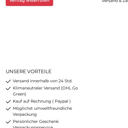
Vertrag widerrufen
Versand & Z
Material nicht an. Es bleibt
Material nicht an.
glänzend.
glänzend
UNSERE VORTEILE
Versand innerhalb von 24 Std.
Klimaneutraler Versand (DHL Go
Green)
Kauf auf Rechnung ( Paypal )
Möglichst umweltfreundliche
Verpackung
Persönlicher Geschenk
Verpackungsservice