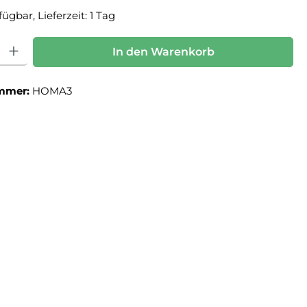
ügbar, Lieferzeit: 1 Tag
: Gib den gewünschten Wert ein oder benutze die Schaltflächen um die Anz
In den Warenkorb
mmer:
HOMA3