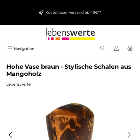
alt springen
Kostenloser Versand ab 49€**
Navigation
Hohe Vase braun - Stylische Schalen aus
Mangoholz
Lebenswerte
Bildergalerie überspringen