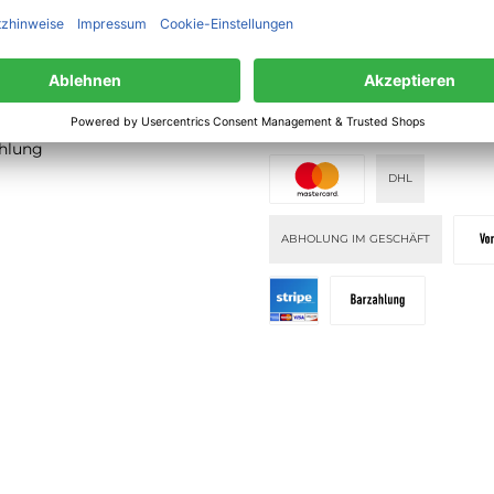
VERSANDARTEN
PAY WITH KLARNA
lehrung
KLARNA PAY LATER
KLARNA P
ahlung
DHL
ABHOLUNG IM GESCHÄFT