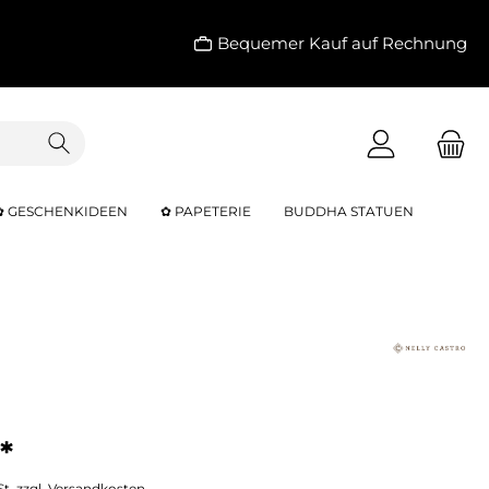
Bequemer Kauf auf Rechnung
✿ GESCHENKIDEEN
✿ PAPETERIE
BUDDHA STATUEN
*
St. zzgl. Versandkosten