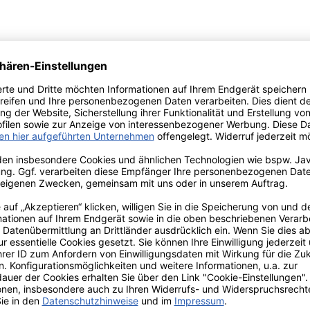
 und einem herzförmigen Mund, sind charakteristisch für den 
genießen. Die Motive auf den Grußkarten von Nelly Castro l
ß auf einer wunderbaren Grußkarte von Nelly Castro ist a
h nur so.
 A 6 Format .
 Inneren blank, man kann sie also zu jedem Anlass für Grüß
Versand innerhalb von 24h
TIONEN
ZAHLUNGS- UND