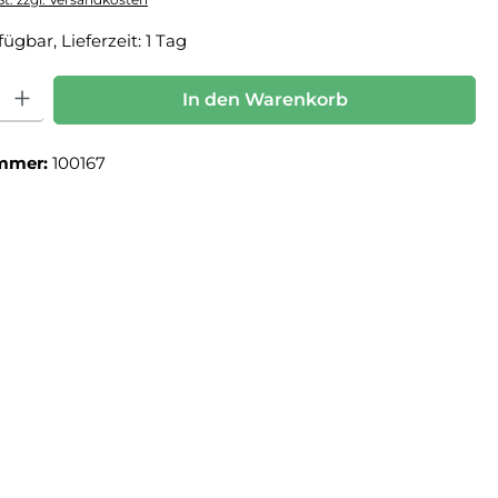
ügbar, Lieferzeit: 1 Tag
: Gib den gewünschten Wert ein oder benutze die Schaltflächen um die Anz
In den Warenkorb
mmer:
100167