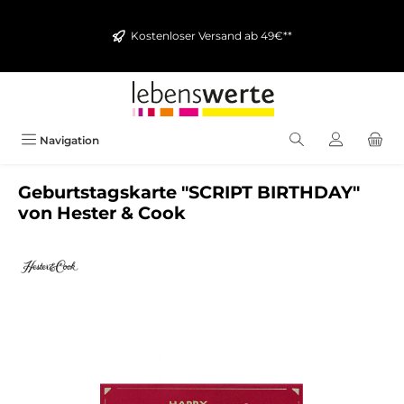
alt springen
Kostenloser Versand ab 49€**
Navigation
Geburtstagskarte "SCRIPT BIRTHDAY"
von Hester & Cook
Bildergalerie überspringen