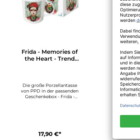
Frida - Memories of
the Heart - Trend
Mug &
Geschenkebox von
PPD
Die große Porzellantasse
von PPD in der passenden
Geschenkebox - Frida -
Memories of the
HeartArtwork & Design:
Danielle DuerFüllmenge
der Tasse 0,35 Liter, Ø 9,8
cm. Spülmaschinenfest,
geeignet für die
17,90 €*
Mikrowelle.Die