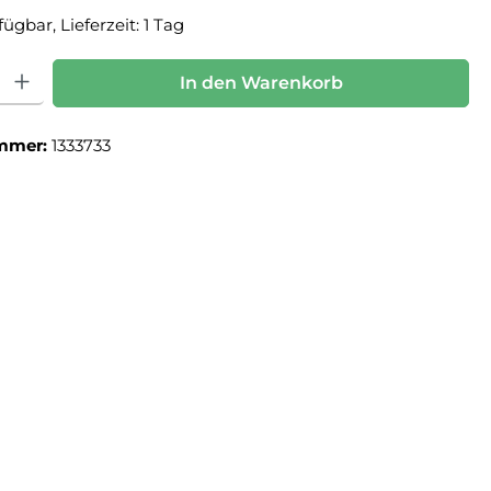
ügbar, Lieferzeit: 1 Tag
: Gib den gewünschten Wert ein oder benutze die Schaltflächen um die Anz
In den Warenkorb
mmer:
1333733