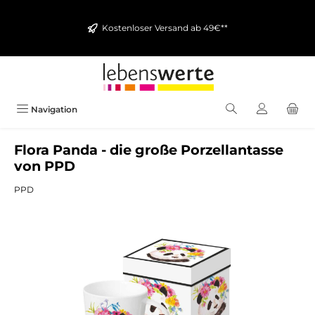
alt springen
Kostenloser Versand ab 49€**
Navigation
Flora Panda - die große Porzellantasse
von PPD
PPD
Bildergalerie überspringen