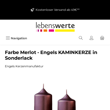
alt springen
Kostenloser Versand ab 49€**
Navigation
Farbe Merlot - Engels KAMINKERZE in
Sonderlack
Engels Kerzenmanufaktur
Bildergalerie überspringen