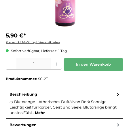
5,90 €*
Preise inkl. MwSt. zzgl. Versandkosten
Sofort verfügbar, Lieferzeit: 1 Tag
Produkt Anzahl: Gib den gewünschten Wert ein oder benutze die Schaltflächen um die 
In den Warenkorb
Produktnummer:
SC-211
Beschreibung
🍊 Blutorange – Ätherisches Duftöl von Berk Sonnige
Leichtigkeit für Körper, Geist und Seele: Blutorange bringt
uns ins Fühl…
Mehr
Bewertungen