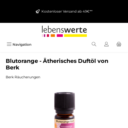
alt springen
Kostenloser Versand ab 49€**
Navigation
Blutorange - Ätherisches Duftöl von
Berk
Berk Räucherungen
Bildergalerie überspringen