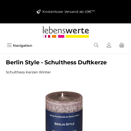
alt springen
Kostenloser Versand ab 49€**
Navigation
Berlin Style - Schulthess Duftkerze
Schulthess Kerzen Winter
Bildergalerie überspringen