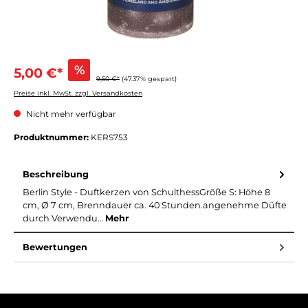
%
5,00 €*
9,50 €*
(47.37% gespart)
Preise inkl. MwSt. zzgl. Versandkosten
Nicht mehr verfügbar
Produktnummer:
KERS753
Beschreibung
Berlin Style - Duftkerzen von SchulthessGröße S: Höhe 8
cm, Ø 7 cm, Brenndauer ca. 40 Stunden.angenehme Düfte
durch Verwendu…
Mehr
Bewertungen