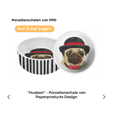
Produktgalerie überspringen
Porzellanschalen von PPD
Nur 6 auf Lager!
"Hudson" - Porzellanschale von
Paperproducts Design