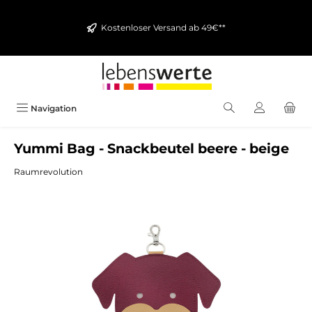
alt springen
Kostenloser Versand ab 49€**
Navigation
Yummi Bag - Snackbeutel beere - beige
Raumrevolution
Bildergalerie überspringen