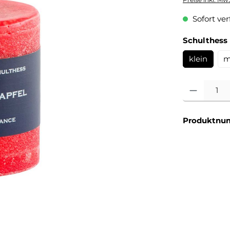
Sofort verf
Schulthess
klein
m
Produkt Anzahl
Produktnu