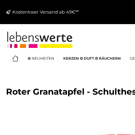
springen
Zur Hauptnavigation springen
Kostenloser Versand ab 49€**
✿ NEUHEITEN
KERZEN ✿ DUFT ✿ RÄUCHERN
GE
Roter Granatapfel - Schulthe
Bildergalerie überspringen