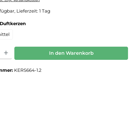
ügbar, Lieferzeit: 1 Tag
auswählen
 Duftkerzen
ittel
: Gib den gewünschten Wert ein oder benutze die Schaltflächen um die Anz
In den Warenkorb
mmer:
KERS664-1.2