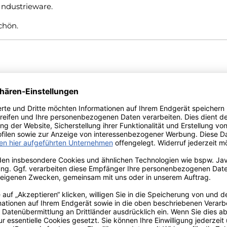
 Industrieware.
schön.
Holznuancen zu einer
eleganten, harmonischen Kompositio
er Geborgenheit
schenkt.
nndauer
nndauer
Atmosphäre.