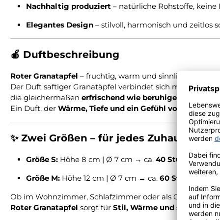
Nachhaltig produziert
– natürliche Rohstoffe, keine
Elegantes Design
– stilvoll, harmonisch und zeitlos 
🍎
Duftbeschreibung
Roter Granatapfel
– fruchtig, warm und sinnlich.
Der Duft saftiger Granatäpfel verbindet sich mit feinen 
die gleichermaßen
erfrischend wie beruhigend
wirkt.
Ein Duft, der
Wärme, Tiefe und ein Gefühl von luxuriös
✨
Zwei Größen – für jedes Zuhause
Größe S:
Höhe 8 cm | Ø 7 cm → ca.
40 Stunden Bre
Größe M:
Höhe 12 cm | Ø 7 cm → ca.
60 Stunden Bre
Ob im Wohnzimmer, Schlafzimmer oder als Geschenk –
Roter Granatapfel
sorgt für
Stil, Wärme und sinnliche 