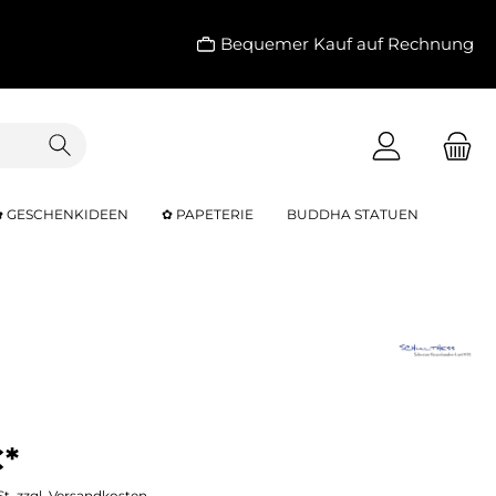
Bequemer Kauf auf Rechnung
✿ GESCHENKIDEEN
✿ PAPETERIE
BUDDHA STATUEN
€*
St. zzgl. Versandkosten