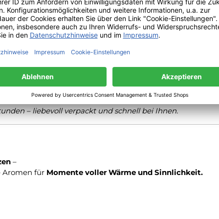
stilvolles Geschenk
für besondere Menschen.
z und einen Hauch Exotik
in Ihr Zuhause –
nden – liebevoll verpackt und schnell bei Ihnen.
zen
–
e Aromen für
Momente voller Wärme und Sinnlichkeit.