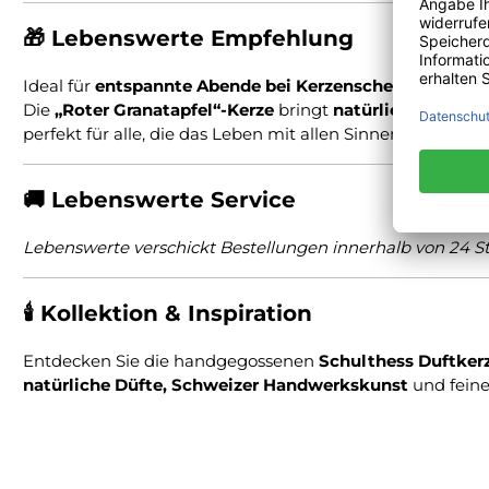
🎁
Lebenswerte Empfehlung
Ideal für
entspannte Abende bei Kerzenschein
oder als
Die
„Roter Granatapfel“-Kerze
bringt
natürliche Elegan
perfekt für alle, die das Leben mit allen Sinnen genießen.
🚚
Lebenswerte Service
Lebenswerte verschickt Bestellungen innerhalb von 24 Stu
🕯
Kollektion & Inspiration
Entdecken Sie die handgegossenen
Schulthess Duftker
natürliche Düfte, Schweizer Handwerkskunst
und fein