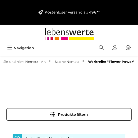
alt springen
Kostenloser Versand ab 49€**
Navigation
Sie sind hier:
Nemetz - Art
Sabine Nemetz
Werkreihe "Flower Power"
Produkte filtern