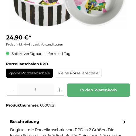
24,90 €*
Preise inkl. MwSt. zzgl. Versandkosten
Sofort verfügbar, Lieferzeit: 1 Tag
auswählen
Porzellanschalen PPD
große Porzellanschale
kleine Porzellanschale
Produkt Anzahl: Gib den gewünschten Wert ein oder benutze die Schaltflächen um die 
In den Warenkorb
Produktnummer:
60007.2
Beschreibung
Brigitte - die Porzellanschale von PPD in 2 Größen.Die
kleine Schale ist als Müslischale, für Chips und Nüsse oder