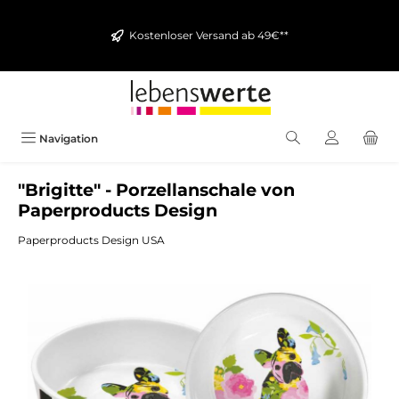
alt springen
Kostenloser Versand ab 49€**
Navigation
"Brigitte" - Porzellanschale von
Paperproducts Design
Paperproducts Design USA
Bildergalerie überspringen