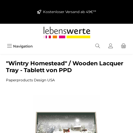
alt springen
Kostenloser Versand ab 49€**
Navigation
"Wintry Homestead" / Wooden Lacquer
Tray - Tablett von PPD
Paperproducts Design USA
Bildergalerie überspringen