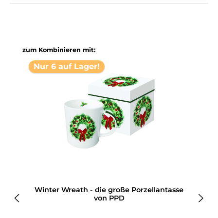
Produktgalerie überspringen
zum Kombinieren mit:
Nur 6 auf Lager!
Winter Wreath - die große Porzellantasse
von PPD