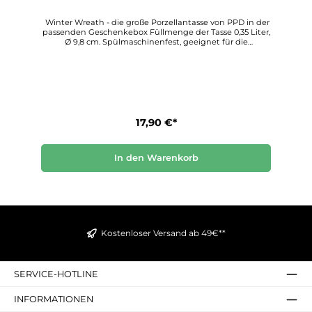
Winter Wreath - die große Porzellantasse von PPD in der
passenden Geschenkebox Füllmenge der Tasse 0,35 Liter,
Ø 9,8 cm. Spülmaschinenfest, geeignet für die
Mikrowelle.Die Geschenkbox hat die Maße: Höhe 11,5 cm,
Breite 12,5 cm und Tiefe 11,5 cmPaperproducts Design
stellt diese wunderbar kreativen Porzellantassen her, die
allen, die sie verwenden, Freude und Schönheit bringen.
Entdecken Sie diesen einzigartigen Dekorationsstil für
sich
17,90 €*
In den Warenkorb
Kostenloser Versand ab 49€**
SERVICE-HOTLINE
INFORMATIONEN