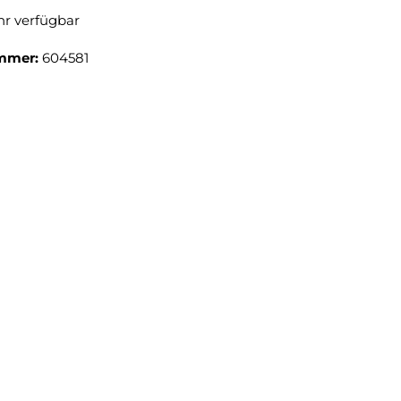
r verfügbar
mmer:
604581