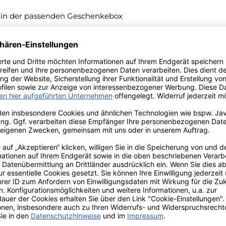
PD in der passenden Geschenkebox
st, geeignet für die Mikrowelle.
m und Tiefe 11,5 cm
rzellantassen her, die allen, die sie verwenden, Freude und
Versand innerhalb von 24h
TIONEN
ZAHLUNGS- UND
VERSANDARTEN