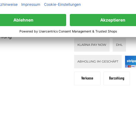
lehrung
PAY WITH KLARNA
KLARNA PAY
ahlung
KLARNA PAY NOW
DHL
ABHOLUNG IM GESCHÄFT