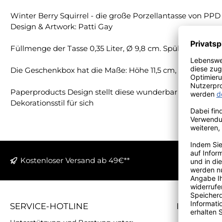
Winter Berry Squirrel - die große Porzellantasse von P
Design & Artwork: Patti Gay
Füllmenge der Tasse 0,35 Liter, Ø 9,8 cm. Spülmaschinenfe
Die Geschenkbox hat die Maße: Höhe 11,5 cm, Breite 12,5 c
Paperproducts Design stellt diese wunderbar kreativen Po
Dekorationsstil für sich
Kostenloser Versand ab 49€**
SERVICE-HOTLINE
INFORMA