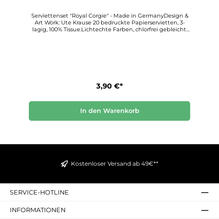
Serviettenset "Royal Corgie" - Made in GermanyDesign &
Art Work: Ute Krause 20 bedruckte Papierservietten, 3-
lagig, 100% Tissue.Lichtechte Farben, chlorfrei gebleicht.
Format 33 cm x 33 cm.PPD kann mit Stolz behaupten,
einzigartige und hochwertige Produkte zu schaffen und
der Premiumanbieter im Bereich von bedruckten
Papierservietten zu sein.
3,90 €*
In den Warenkorb
Kostenloser Versand ab 49€**
SERVICE-HOTLINE
INFORMATIONEN