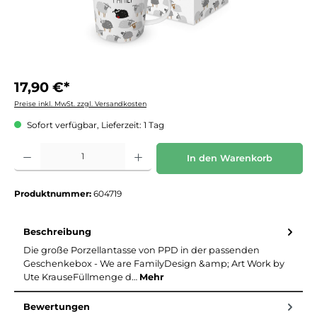
17,90 €*
Preise inkl. MwSt. zzgl. Versandkosten
Sofort verfügbar, Lieferzeit: 1 Tag
Produkt Anzahl: Gib den gewünschten Wert ein oder benutze die Schaltflächen um die 
In den Warenkorb
Produktnummer:
604719
Beschreibung
Die große Porzellantasse von PPD in der passenden
Geschenkebox - We are FamilyDesign &amp; Art Work by
Ute KrauseFüllmenge d…
Mehr
Bewertungen