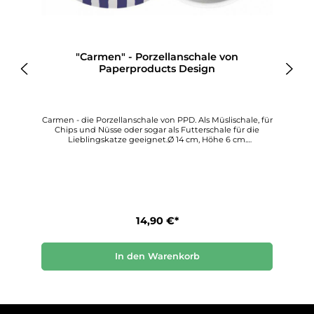
"Carmen" - Porzellanschale von
Paperproducts Design
r
Carmen - die Porzellanschale von PPD. Als Müslischale, für
Chips und Nüsse oder sogar als Futterschale für die
Lieblingskatze geeignet.Ø 14 cm, Höhe 6 cm.
Spülmaschinenfest, geeignet für die Mikrowelle.Die
liebevoll gestalteten, teils exotischen Bilder auf den
Schalen entführen uns in eine fremde und
märchenhafte Welt und machen beim bloßen Hinsehen
schon gute Laune.Paperproducts Design stellt diese
wunderbar kreativen Porzellanschalen her, die allen, die
sie verwenden, Freude und Schönheit bringen.
Entdecken Sie diesen einzigartigen Dekorationsstil für
14,90 €*
sich
In den Warenkorb