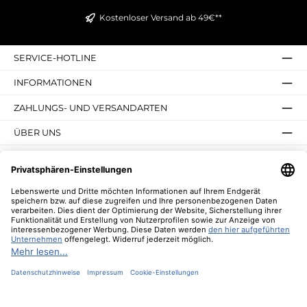
Kostenloser Versand ab 49€**
SERVICE-HOTLINE
INFORMATIONEN
ZAHLUNGS- UND VERSANDARTEN
ÜBER UNS
UNSERE VORTEILE
UNSERE COMMUNITIES
NEWSLETTER
* Alle Preise inkl. gesetzl. Mehrwertsteuer zzgl.
Versandkosten
und ggf.
Nachnahmegebühren, wenn nicht anders angegeben.
© 2026 Lebenswerte - Alle Rechte vorbehalten. Theme by
ThemeWare®
Diese Website verwendet Cookies, um eine bestmögliche Erfahrung bieten zu
können.
Mehr Informationen ...