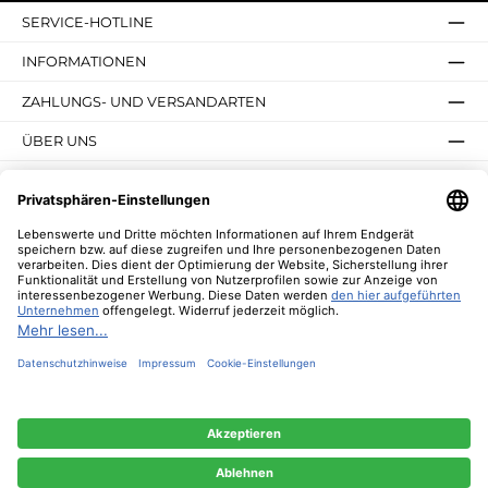
SERVICE-HOTLINE
INFORMATIONEN
ZAHLUNGS- UND VERSANDARTEN
ÜBER UNS
UNSERE VORTEILE
UNSERE COMMUNITIES
NEWSLETTER
* Alle Preise inkl. gesetzl. Mehrwertsteuer zzgl.
Versandkosten
und ggf.
Nachnahmegebühren, wenn nicht anders angegeben.
© 2026 Lebenswerte - Alle Rechte vorbehalten. Theme by
ThemeWare®
Diese Website verwendet Cookies, um eine bestmögliche Erfahrung bieten zu
können.
Mehr Informationen ...
Nur technisch notwendige
Konfigurieren