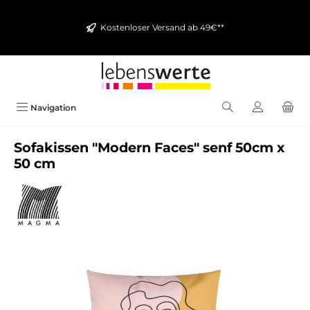
alt springen
Kostenloser Versand ab 49€**
Navigation
Sofakissen "Modern Faces" senf 50cm x
50 cm
Bildergalerie überspringen