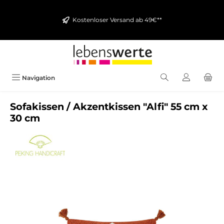
alt springen
Kostenloser Versand ab 49€**
Navigation
Sofakissen / Akzentkissen "Alfi" 55 cm x
30 cm
Bildergalerie überspringen