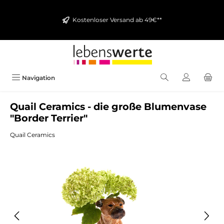
alt springen
Kostenloser Versand ab 49€**
Navigation
Quail Ceramics - die große Blumenvase
"Border Terrier"
Quail Ceramics
Bildergalerie überspringen