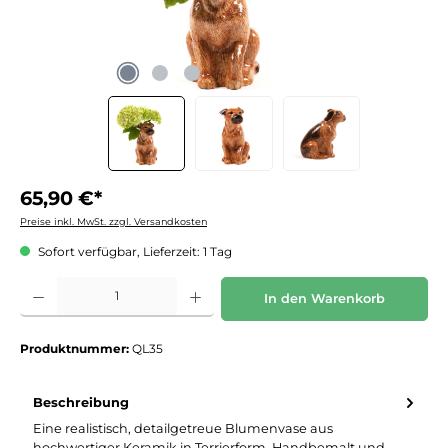
65,90 €*
Preise inkl. MwSt. zzgl. Versandkosten
Sofort verfügbar, Lieferzeit: 1 Tag
Produkt Anzahl: Gib den gewünschten Wert ein oder benutze die Schaltflächen um die 
In den Warenkorb
Produktnummer:
QL35
Beschreibung
Eine realistisch, detailgetreue Blumenvase aus
hochwertiger Keramik in Terrierform. Handbemalt und