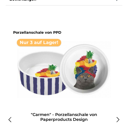
Produktgalerie überspringen
Porzellanschale von PPD
Nur 3 auf Lager!
"Carmen" - Porzellanschale von
Paperproducts Design