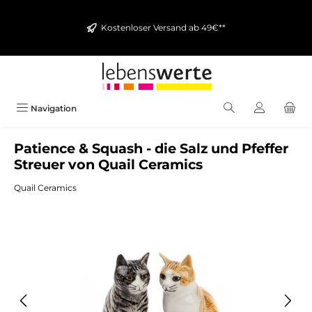
alt springen
Kostenloser Versand ab 49€**
Navigation
Patience & Squash - die Salz und Pfeffer
Streuer von Quail Ceramics
Quail Ceramics
Bildergalerie überspringen