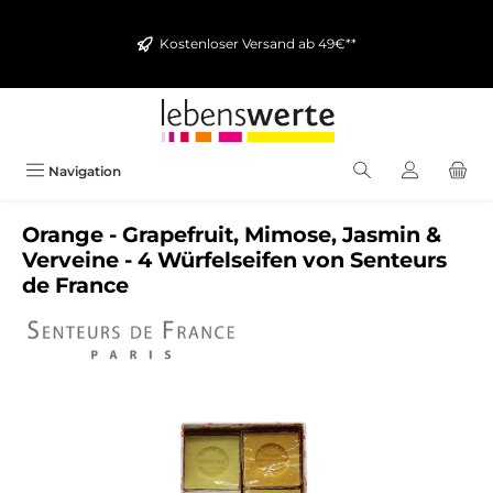
alt springen
Kostenloser Versand ab 49€**
Navigation
Orange - Grapefruit, Mimose, Jasmin &
Verveine - 4 Würfelseifen von Senteurs
de France
Bildergalerie überspringen