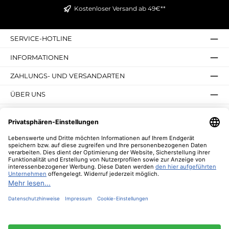
Kostenloser Versand ab 49€**
SERVICE-HOTLINE
INFORMATIONEN
ZAHLUNGS- UND VERSANDARTEN
ÜBER UNS
UNSERE VORTEILE
UNSERE COMMUNITIES
NEWSLETTER
* Alle Preise inkl. gesetzl. Mehrwertsteuer zzgl.
Versandkosten
und ggf.
Nachnahmegebühren, wenn nicht anders angegeben.
© 2026 Lebenswerte - Alle Rechte vorbehalten. Theme by
ThemeWare®
Diese Website verwendet Cookies, um eine bestmögliche Erfahrung bieten zu
können.
Mehr Informationen ...