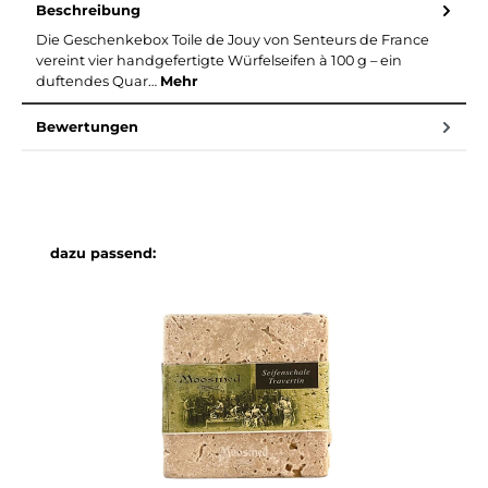
Beschreibung
Die Geschenkebox Toile de Jouy von Senteurs de France
vereint vier handgefertigte Würfelseifen à 100 g – ein
duftendes Quar…
Mehr
Bewertungen
Produktgalerie überspringen
dazu passend: