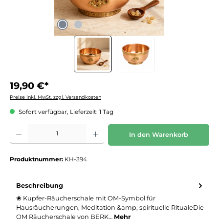
19,90 €*
Preise inkl. MwSt. zzgl. Versandkosten
Sofort verfügbar, Lieferzeit: 1 Tag
Produkt Anzahl: Gib den gewünschten Wert ein oder benutze die Schaltflächen um die 
In den Warenkorb
Produktnummer:
KH-394
Beschreibung
❀ Kupfer-Räucherschale mit OM-Symbol für
Hausräucherungen, Meditation &amp; spirituelle RitualeDie
OM Räucherschale von BERK…
Mehr