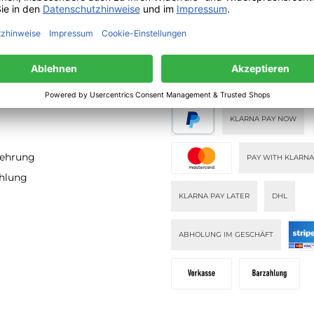
Versand innerhalb von 24h
TIONEN
ZAHLUNGS- UND
VERSANDARTEN
KLARNA PAY NOW
lehrung
PAY WITH KLARNA
ahlung
KLARNA PAY LATER
DHL
ABHOLUNG IM GESCHÄFT