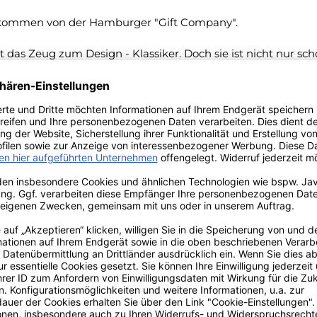
m kommen von der Hamburger "Gift Company".
 das Zeug zum Design - Klassiker. Doch sie ist nicht nur schö
en Karaffe angeboten werden. Und wenn Sie gar nicht wissen,
n nun verwenden, die Wahl fällt schwer.
ffe mit
einer schützenden Glasur versehen. In Verbindung m
 lassen sich im Handumdrehen und spielend einfach kreative
. I
nhaltsvolumen ca. 2,7 Liter.
aschinenfest und Lebensmittelecht.
ekorationsobjekte und auch eine besondere Geschenkidee.