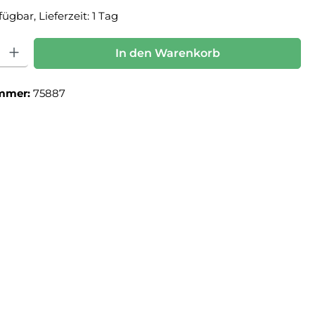
ügbar, Lieferzeit: 1 Tag
: Gib den gewünschten Wert ein oder benutze die Schaltflächen um die Anz
In den Warenkorb
mmer:
75887