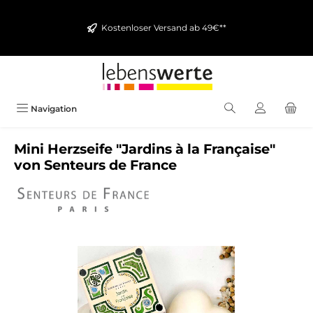
alt springen
Kostenloser Versand ab 49€**
Navigation
Mini Herzseife "Jardins à la Française"
von Senteurs de France
Bildergalerie überspringen