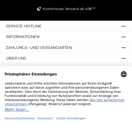
Kostenloser Versand ab 49€**
SERVICE-HOTLINE
INFORMATIONEN
ZAHLUNGS- UND VERSANDARTEN
ÜBER UNS
UNSERE VORTEILE
UNSERE COMMUNITIES
NEWSLETTER
* Alle Preise inkl. gesetzl. Mehrwertsteuer zzgl.
Versandkosten
und ggf.
Nachnahmegebühren, wenn nicht anders angegeben.
© 2026 Lebenswerte - Alle Rechte vorbehalten. Theme by
ThemeWare®
Diese Website verwendet Cookies, um eine bestmögliche Erfahrung bieten zu