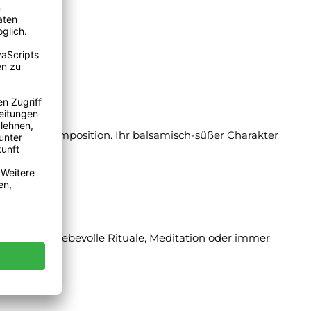
ärme.
chen Duftkomposition. Ihr balsamisch-süßer Charakter
 Abende, liebevolle Rituale, Meditation oder immer