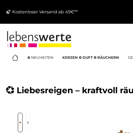
springen
Zur Hauptnavigation springen
Kostenloser Versand ab 49€**
✿ NEUHEITEN
KERZEN ✿ DUFT ✿ RÄUCHERN
GE
💞 Liebesreigen – kraftvoll r
Bildergalerie überspringen