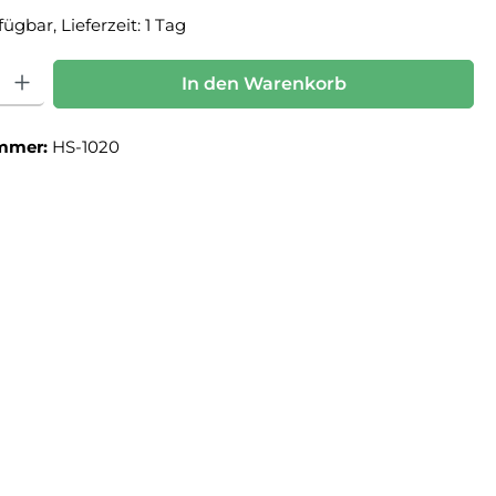
ügbar, Lieferzeit: 1 Tag
: Gib den gewünschten Wert ein oder benutze die Schaltflächen um die Anz
In den Warenkorb
mmer:
HS-1020