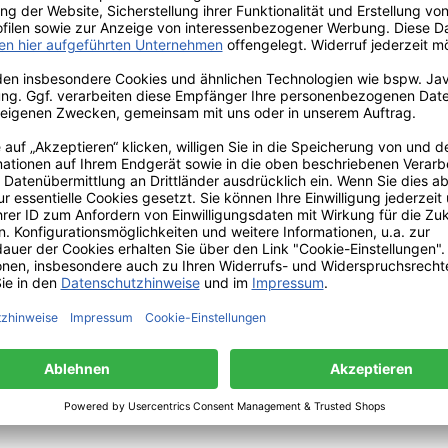
 balsamischen Aroma ab und verleiht ihr eine behagliche W
g „Liebesreigen“ aus?
urreine Kräuter, Harze und Wurzeln zu einer warmen, sinnli
on, liebevolle Rituale und Momente der Entspannung.
ieb verglimmen lassen. Besonders geeignet für romantische
stehen soll.