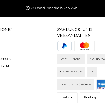
Versand innerhalb von 24h
TIONEN
ZAHLUNGS- UND
VERSANDARTEN
lehrung
PAY WITH KLARNA
KLARNA PAY
ahlung
KLARNA PAY NOW
DHL
ABHOLUNG IM GESCHÄFT