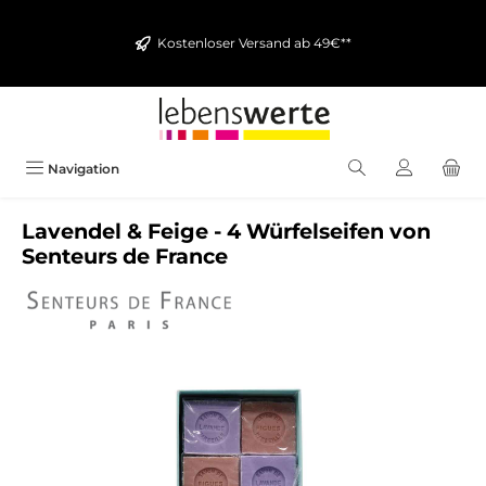
alt springen
Kostenloser Versand ab 49€**
Navigation
Lavendel & Feige - 4 Würfelseifen von
Senteurs de France
Bildergalerie überspringen