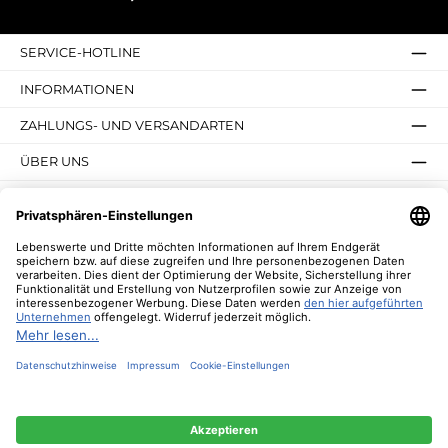
SERVICE-HOTLINE
INFORMATIONEN
ZAHLUNGS- UND VERSANDARTEN
ÜBER UNS
UNSERE VORTEILE
UNSERE COMMUNITIES
NEWSLETTER
* Alle Preise inkl. gesetzl. Mehrwertsteuer zzgl.
Versandkosten
und ggf.
Nachnahmegebühren, wenn nicht anders angegeben.
© 2026 Lebenswerte - Alle Rechte vorbehalten. Theme by
ThemeWare®
Diese Website verwendet Cookies, um eine bestmögliche Erfahrung bieten zu
können.
Mehr Informationen ...